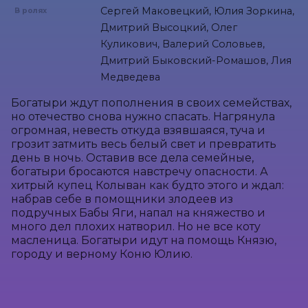
Сергей Маковецкий, Юлия Зоркина,
В ролях
Дмитрий Высоцкий, Олег
Куликович, Валерий Соловьев,
Дмитрий Быковский-Ромашов, Лия
Медведева
Богатыри ждут пополнения в своих семействах, 
но отечество снова нужно спасать. Нагрянула 
огромная, невесть откуда взявшаяся, туча и 
грозит затмить весь белый свет и превратить 
день в ночь. Оставив все дела семейные, 
богатыри бросаются навстречу опасности. А 
хитрый купец Колыван как будто этого и ждал: 
набрав себе в помощники злодеев из 
подручных Бабы Яги, напал на княжество и 
много дел плохих натворил. Но не все коту 
масленица. Богатыри идут на помощь Князю, 
городу и верному Коню Юлию.