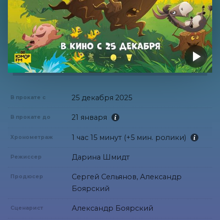
25 декабря 2025
В прокате с
21 января
В прокате до
1 час 15 минут (+5 мин. ролики)
Хронометраж
Дарина Шмидт
Режиссер
Сергей Сельянов, Александр
Продюсер
Боярский
Александр Боярский
Сценарист