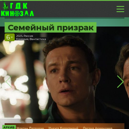
Семейный призрак
6
2025, Россия
+
Комедия, Фантастика
АРХИВ