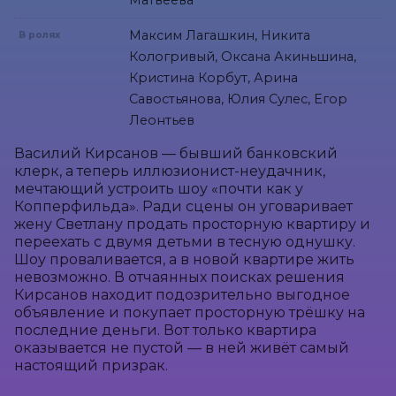
Матвеева
Максим Лагашкин, Никита
В ролях
Кологривый, Оксана Акиньшина,
Кристина Корбут, Арина
Савостьянова, Юлия Сулес, Егор
Леонтьев
Василий Кирсанов — бывший банковский 
клерк, а теперь иллюзионист-неудачник, 
мечтающий устроить шоу «почти как у 
Копперфильда». Ради сцены он уговаривает 
жену Светлану продать просторную квартиру и 
переехать с двумя детьми в тесную однушку. 
Шоу проваливается, а в новой квартире жить 
невозможно. В отчаянных поисках решения 
Кирсанов находит подозрительно выгодное 
объявление и покупает просторную трёшку на 
последние деньги. Вот только квартира 
оказывается не пустой — в ней живёт самый 
настоящий призрак.