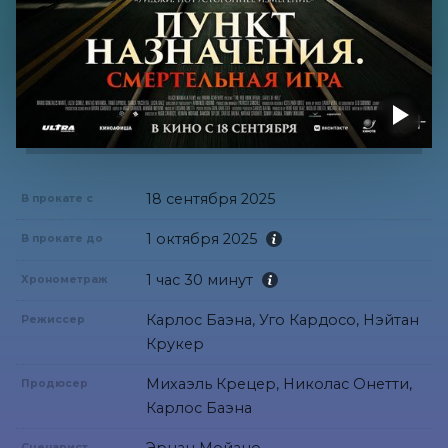
18 сентября 2025
В прокате с
1 октября 2025
В прокате до
1 час 30 минут
Хронометраж
Карлос Баэна, Уго Кардосо, Нэйтан
Режиссер
Крукер
Михаэль Крецер, Николас Онетти,
Продюсер
Карлос Баэна
Сценарист