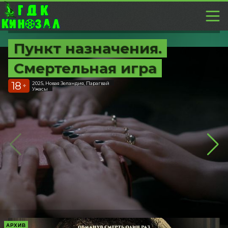
Пункт назначения.
Смертельная игра
18
2025, Новая Зеландия, Парагвай
+
Ужасы
АРХИВ