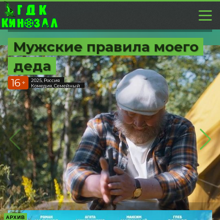
Мужские правила моего
деда
16
2025, Россия
+
Комедия, Семейный
АРХИВ