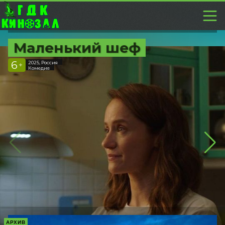
Маленький шеф
6
2025, Россия
+
Комедия
АРХИВ