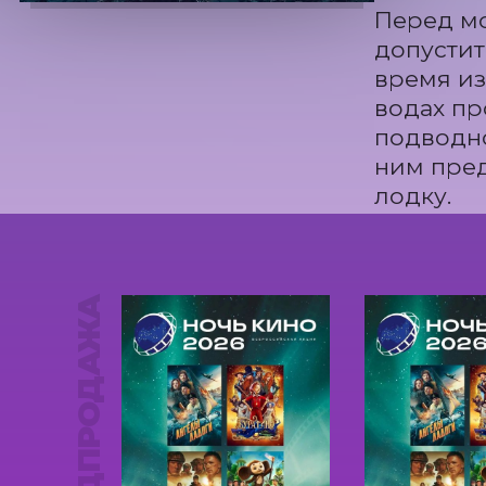
Перед мо
допустит
время из
водах пр
подводно
ним пред
лодку.
ПРЕДПРОДАЖА