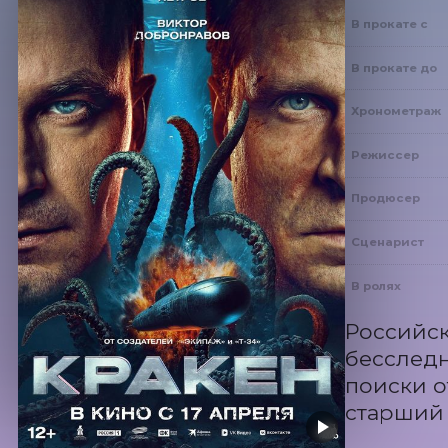
В прокате с
В прокате до
Хронометраж
Режиссер
Продюсер
Сценарист
В ролях
Российск
бесследн
поиски о
старший 