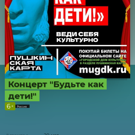
Концерт "Будьте как
дети!"
6
+
Россия