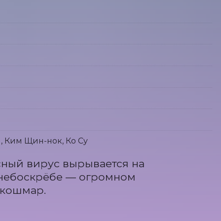
н, Ким Щин-нок, Ко Су
ный вирус вырывается на 
небоскрёбе — огромном 
 кошмар.