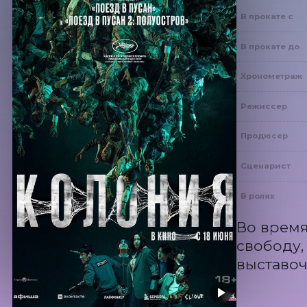
В прокате с
В прокате до
Хронометраж
Режиссер
Продюсер
Сценарист
В ролях
Во время
свободу,
выставоч