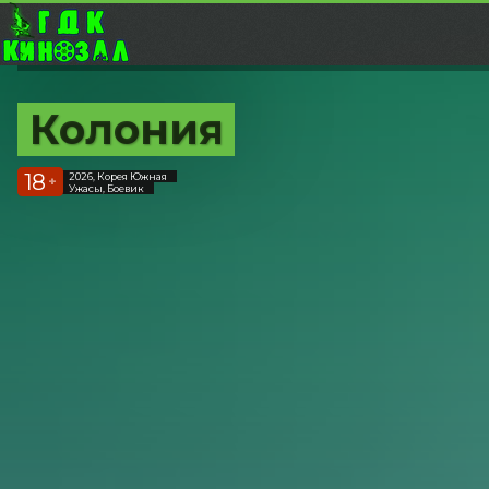
Колония
18
2026, Корея Южная
+
Ужасы, Боевик