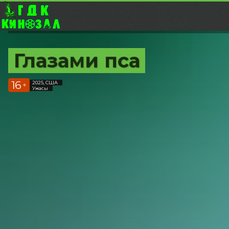
Глазами пса
16
2025, США
+
Ужасы