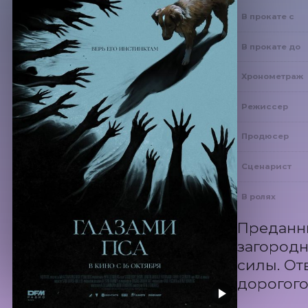
В прокате с
В прокате до
Хронометраж
Режиссер
Продюсер
Сценарист
В ролях
Преданны
загородн
силы. От
дорогого