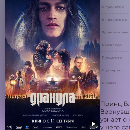
В прокате с
В прокате до
Хронометраж
Режиссер
Продюсер
Сценарист
В ролях
Принц Вл
Вернувши
узнает о
у него са