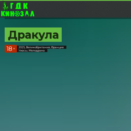
Дракула
18
2025, Великобритания, Франция
+
Ужасы, Мелодрама