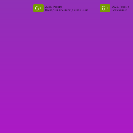
6
6
2025, Россия
2025, Россия
+
+
Комедия, Фэнтези, Семейный
Семейный