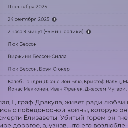
11 сентября 2025
24 сентября 2025
2 часа 9 минут (+6 мин. ролики)
Люк Бессон
Виржини Бессон-Силла
Люк Бессон, Брэм Стокер
Калеб Лэндри Джонс, Зои Блю, Кристоф Вальц, М
Йонас Макконен, Иван Франек, Джассем Мугари,
ад II, граф Дракула, живет ради любви к
сь с победоносной войны, которую он 
 смерти Елизаветы. Убитый горем он гнев
мое дорогое, а, узнав, что его возлюбле