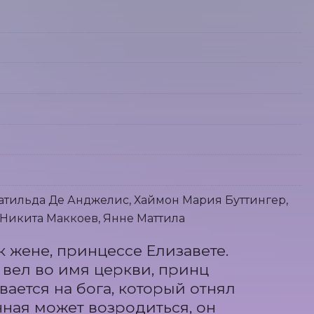
атильда Де Анджелис, Хаймон Мария Буттингер,
 Никита Маккоев, Янне Маттила
 жене, принцессе Елизавете. 
вел во имя церкви, принц 
ается на бога, который отнял 
нная может возродиться, он 