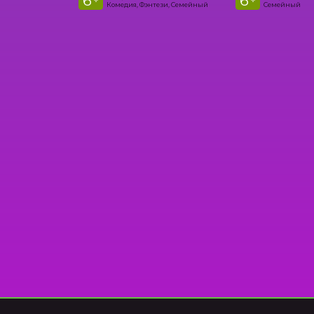
6
6
+
+
Комедия, Фэнтези, Семейный
Семейный