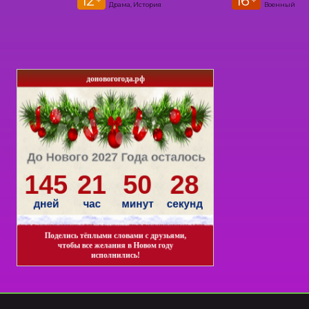
12
16
+
+
Драма, История
Военный