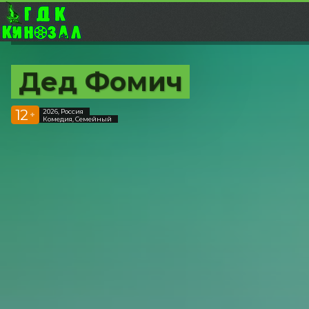
Дед Фомич
12
2026, Россия
+
Комедия, Семейный