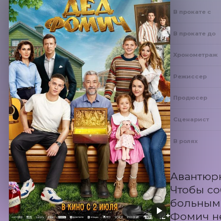
В прокате с
В прокате до
Хронометраж
Режиссер
Продюсер
Сценарист
В ролях
Авантюрн
Чтобы со
больным.
Фомич не 