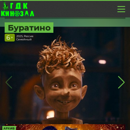
Буратино
6
2025, Россия
+
Семейный
АРХИВ