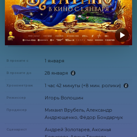
1 января
В прокате с
28 января
В прокате до
1 час 42 минуты (+8 мин. ролики)
Хронометраж
Игорь Волошин
Режиссер
Михаил Врубель, Александр
Продюсер
Андрющенко, Фёдор Бондарчук
Андрей Золотарев, Аксинья
Сценарист