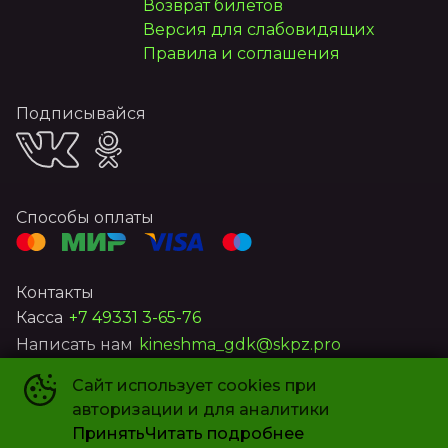
Возврат билетов
Версия для слабовидящих
Правила и соглашения
Подписывайся
Способы оплаты
Контакты
Касса
+7 49331 3-65-76
Написать нам
kineshma_gdk@skpz.pro
Сайт использует cookies при
МУ «Городской Дом культуры»
©
2026
авторизации и для аналитики
Powered by
p24.app
Принять
Читать подробнее