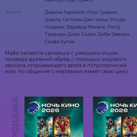
Баскоро Ади Вуянто
Давина Карамой, Улли Триани,
В ролях
Шанти, Септиан Дви Чахьо, Рэнди
Нидджи, Эдувард Маналу, Ресту
Трианди, Диан Сидик, Беби Эвелин,
Сьифа Аулиа
Майя пытается связаться с умершим отцом, 
проведя древний обряд с помощью родового 
зеркала, открывающего врата в потусторонний 
мир. Но общение с мертвыми имеет свою цену.
ПРЕДПРОДАЖА