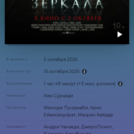
2 октября 2025
В прокате с
15 октября 2025
В прокате до
1 час 49 минут (+3 мин. ролики)
Хронометраж
Ави Сурьяди
Режиссер
Манодж Пунджаби, Крис
Продюсер
Ейамсакулрат, Махран Хайдар
Андри Чахьяди, ДжероПоинт,
Сценарист