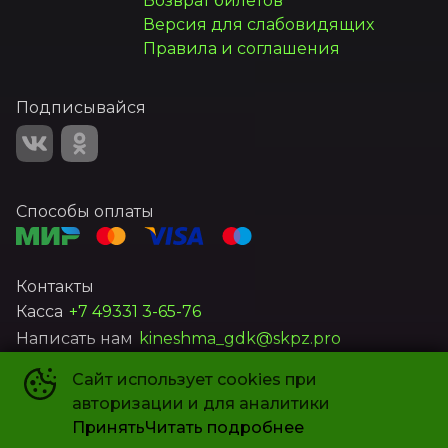
Возврат билетов
Версия для слабовидящих
Правила и соглашения
Подписывайся
Способы оплаты
Контакты
Касса
+7 49331 3-65-76
Написать нам
kineshma_gdk@skpz.pro
Сайт использует cookies при
МУ «Городской Дом культуры»
©
2026
авторизации и для аналитики
Powered by
p24.app
Принять
Читать подробнее