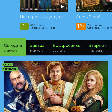
На деревню дедушке 2
Старый орёл
6
12
2026, Россия
2026, Россия
+
+
Комедия, Семейный
Семейный, Комеди
Сегодня
Завтра
Воскресенье
Вторник
7 августа
8 августа
9 августа
11 августа
ДЕТЯМ
ПРЕМЬЕРА