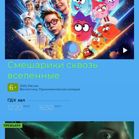
Смешарики сквозь
вселенные
6
2025, Россия
+
Фантастика, Приключенческая комедия
ГДК зал
12:20
16:30
300 ₽
300 ₽
ПРЕМЬЕРА