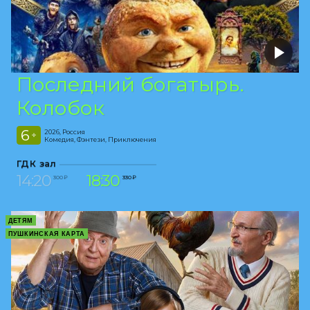
Последний богатырь.
Колобок
6
2026, Россия
+
Комедия, Фэнтези, Приключения
ГДК зал
14:20
18:30
300 ₽
330 ₽
ДЕТЯМ
ПУШКИНСКАЯ КАРТА