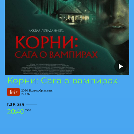
Корни: Сага о вампирах
18
2026, Великобритания
+
Ужасы
ГДК зал
20:40
330 ₽