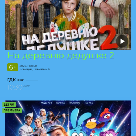
На деревню дедушке 2
6
2026, Россия
+
Комедия, Семейный
ГДК зал
10:30
300 ₽
ДЕТЯМ
ПРЕМЬЕРА