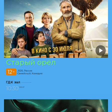
Старый орёл
12
2026, Россия
+
Семейный, Комедия
ГДК зал
10:30
300 ₽