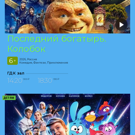
Последний богатырь.
Колобок
6
2026, Россия
+
Комедия, Фэнтези, Приключения
ГДК зал
14:20
18:30
300 ₽
330 ₽
ДЕТЯМ