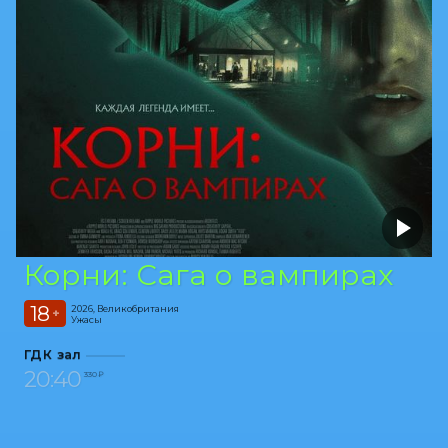
Корни: Сага о вампирах
18
2026, Великобритания
+
Ужасы
ГДК зал
20:40
330 ₽