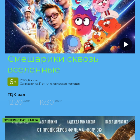
Смешарики сквозь
вселенные
6
2025, Россия
+
Фантастика, Приключенческая комедия
ГДК зал
12:20
16:30
300 ₽
300 ₽
ПУШКИНСКАЯ КАРТА